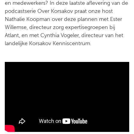
en medewerkers? In deze laatste aflevering van de
podcastserie Over Korsakov praat onze host
Nathalie Koopman over deze plannen met Ester
Willemse, directeur zorg expertisegroepen bij
Atlant, en met Cynthia Vogeler, directeur van het
landelijke Korsakov Kenniscentrum.