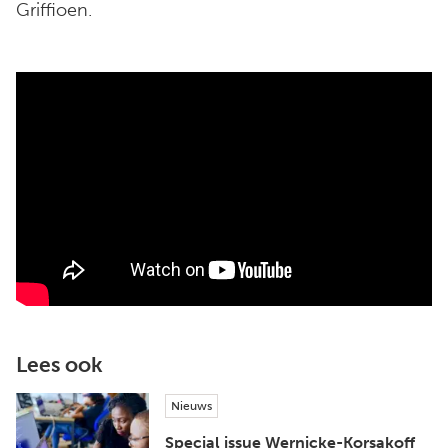
Griffioen.
Lees ook
Nieuws
Special issue Wernicke-Korsakoff