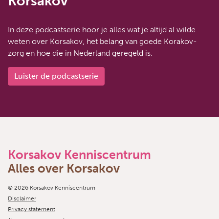
Korsakov
In deze podcastserie hoor je alles wat je altijd al wilde
weten over Korsakov, het belang van goede Korakov-
zorg en hoe die in Nederland geregeld is.
Luister de podcastserie
Korsakov Kenniscentrum
Alles over Korsakov
Copyright navigation
© 2026 Korsakov Kenniscentrum
Disclaimer
Privacy statement