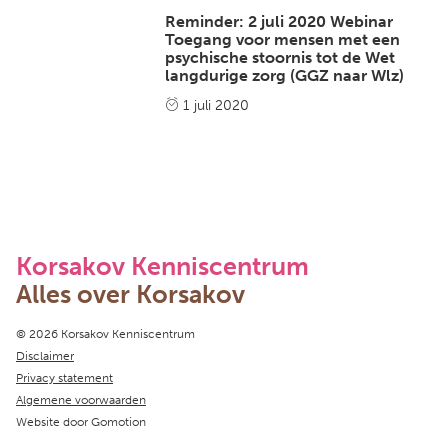
Reminder: 2 juli 2020 Webinar
Toegang voor mensen met een
psychische stoornis tot de Wet
langdurige zorg (GGZ naar Wlz)
1 juli 2020
Korsakov Kenniscentrum
Alles over Korsakov
Copyright navigation
© 2026 Korsakov Kenniscentrum
Disclaimer
Privacy statement
Algemene voorwaarden
Website door
Gomotion