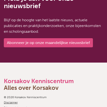
nieuwsbrief
Blijf op de hoogte van het laatste nieuws, actuele
publicaties en praktijkonderzoeken, onze bijeenkomsten
en scholingsaanbod.
Abonneer je op onze maandelijkse nieuwsbrief
Korsakov Kenniscentrum
Alles over Korsakov
Copyright navigation
© 2026 Korsakov Kenniscentrum
Disclaimer