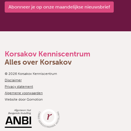
Abonneer je op onze maandelijkse nieuwsbrief
Korsakov Kenniscentrum
Alles over Korsakov
Copyright navigation
© 2026 Korsakov Kenniscentrum
Disclaimer
Privacy statement
Algemene voorwaarden
Website door
Gomotion