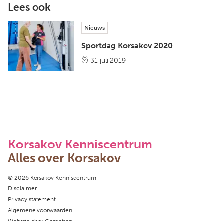
Lees ook
Nieuws
Sportdag Korsakov 2020
31 juli 2019
Korsakov Kenniscentrum
Alles over Korsakov
Copyright navigation
© 2026 Korsakov Kenniscentrum
Disclaimer
Privacy statement
Algemene voorwaarden