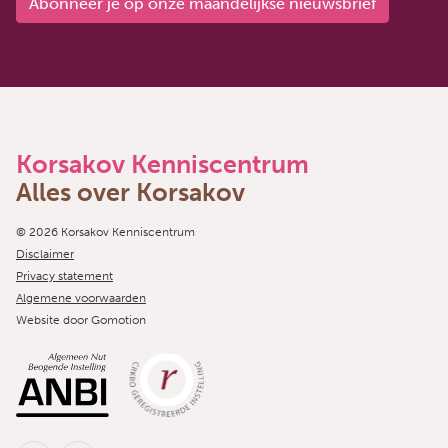
Abonneer je op onze maandelijkse nieuwsbrief
Korsakov Kenniscentrum
Alles over Korsakov
Copyright navigation
© 2026 Korsakov Kenniscentrum
Disclaimer
Privacy statement
Algemene voorwaarden
Website door
Gomotion