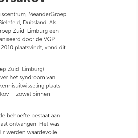
nniscentrum, MeanderGroep
elefeld, Duitsland. Als
Groep Zuid-Limburg een
rganiseerd door de VGP
s 2010 plaatsvindt, vond dit
ep Zuid-Limburg)
 over het syndroom van
ennisuitwisseling plaats
akov – zowel binnen
nde behoefte bestaat aan
iast ontvangen. Het was
. Er werden waardevolle