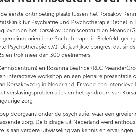
nde eerste ontmoeting plaats tussen het Korsakov Ke
tsklinik für Psychiatrie und Psychotherapie Bethel in Bi
ng leverden het Korsakov Kenniscentrum en Meander
r gemeindeorientierte Suchttherapie in Bielefeld, geo
te Psychotherapie e.V.). Dit jaarlijkse congres, dat sind
2025 en trok meer dan 300 deelnemers.
Kenniscentrum) en Rosanna Beatrice (REC MeanderGro
en interactieve workshop en een plenaire presentatie
an Korsakovzorg in Nederland. Er vond een intensieve k
et verslavingsproblematiek en het syndroom van Kors
ngdurige zorg.
groep doorgaans onder de psychiatrie, waar een groeie
passende zorg. De bijdrage uit Nederland werd enthous
fte is aan verdere uitwisseling van kennis en ervaringen