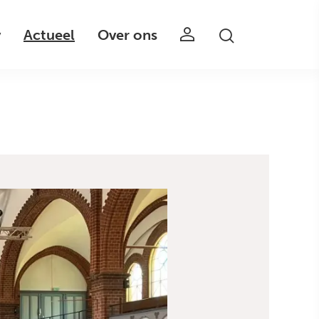
v
Actueel
Over ons