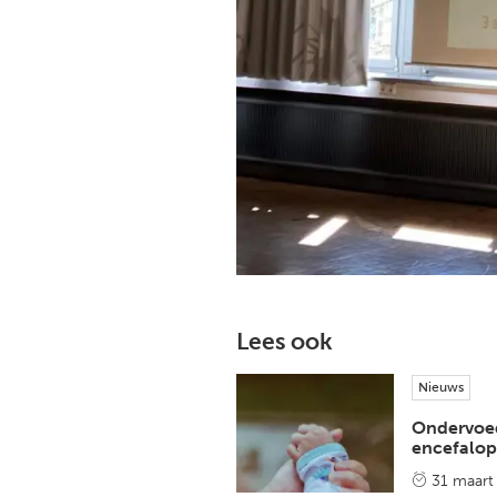
Lees ook
Nieuws
Ondervoed
encefalop
31 maart