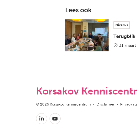
Lees ook
Nieuws
Terugblik
31 maart
Korsakov Kenniscent
Copyright navigation
© 2026 Korsakov Kenniscentrum
Disclaimer
Privacy s