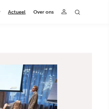
v
Actueel
Over ons