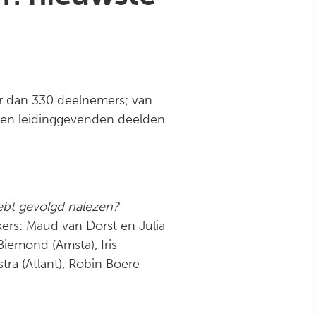
r dan 330 deelnemers; van
n en leidinggevenden deelden
hebt gevolgd nalezen?
kers: Maud van Dorst en Julia
iemond (Amsta), Iris
tra (Atlant), Robin Boere