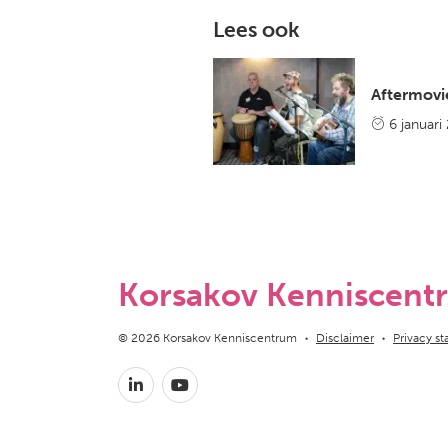
Lees ook
Aftermov
6 januari
Korsakov Kenniscent
Copyright navigation
© 2026 Korsakov Kenniscentrum
Disclaimer
Privacy s