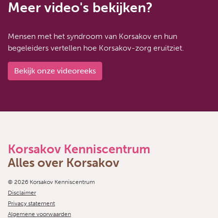
Meer video's bekijken?
Mensen met het syndroom van Korsakov en hun
begeleiders vertellen hoe Korsakov-zorg eruitziet.
Bekijk onze videoreeks
Korsakov Kenniscentrum
Alles over Korsakov
Copyright navigation
© 2026 Korsakov Kenniscentrum
Disclaimer
Privacy statement
Algemene voorwaarden