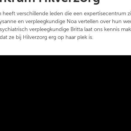
heeft verschillende leden die een expertisecentrum zi
ysanne en verpleegkundige Noa vertellen over hun we
psychiatrisch verpleegkundige Britta laat ons kennis m
dat ze bij Hilverzorg erg op haar plek is.