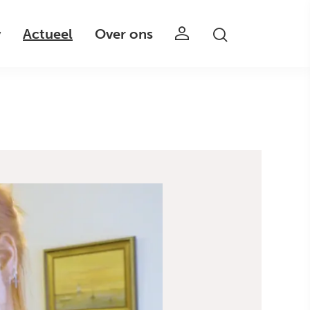
v
Actueel
Over ons