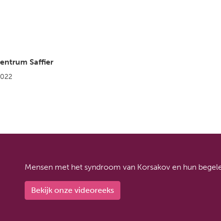
centrum Saffier
2022
Mensen met het syndroom van Korsakov en hun begeleid
Bekijk onze videoreeks