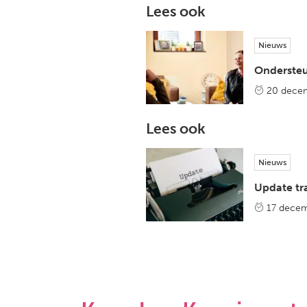
Lees ook
Nieuws
Ondersteu
20 dece
Lees ook
Nieuws
Update tra
17 decem