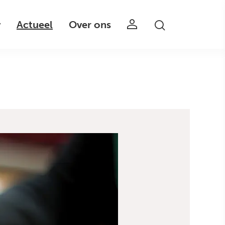
v
Actueel
Over ons