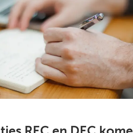
taties REC en DEC kom