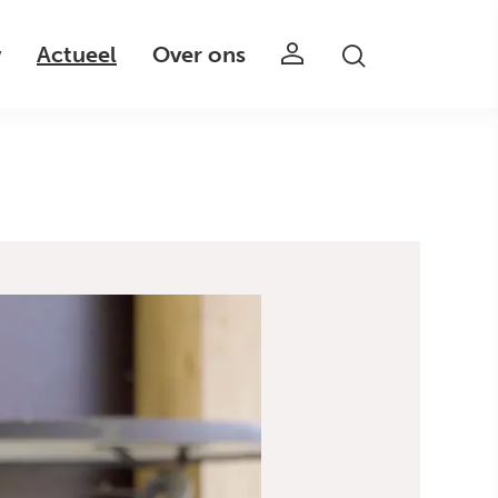
v
Actueel
Over ons