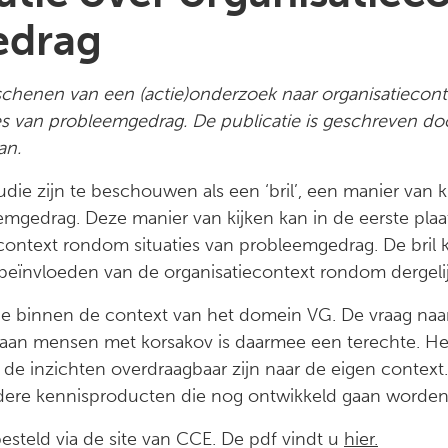
edrag
schenen van een (actie)onderzoek naar organisatieconte
es van probleemgedrag. De publicatie is geschreven doo
an.
ie zijn te beschouwen als een ‘bril’, een manier van k
mgedrag. Deze manier van kijken kan in de eerste plaat
econtext rondom situaties van probleemgedrag. De bril
 beïnvloeden van de organisatiecontext rondom dergelijk
 binnen de context van het domein VG. De vraag naar
aan mensen met korsakov is daarmee een terechte. He
de inzichten overdraagbaar zijn naar de eigen context.
dere kennisproducten die nog ontwikkeld gaan worden
steld via de site van CCE. De pdf vindt u
hier.