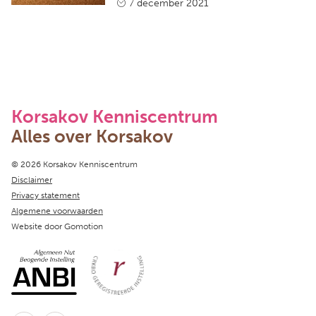
7 december 2021
Korsakov Kenniscentrum
Alles over Korsakov
Copyright navigation
© 2026 Korsakov Kenniscentrum
Disclaimer
Privacy statement
Algemene voorwaarden
Website door
Gomotion