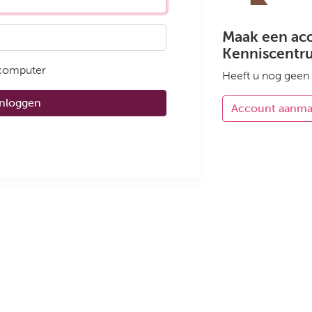
Maak een ac
Kenniscentr
 computer
Heeft u nog geen
Inloggen
Account aanm