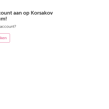
count aan op Korsakov
um!
 account?
aken