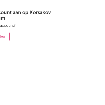
count aan op Korsakov
um!
 account?
aken