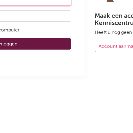
Maak een ac
Kenniscentr
 computer
Heeft u nog geen
Inloggen
Account aanm