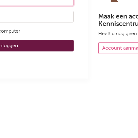
Maak een ac
Kenniscentr
 computer
Heeft u nog geen
Inloggen
Account aanm