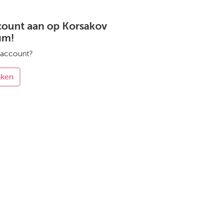
count aan op Korsakov
um!
 account?
aken