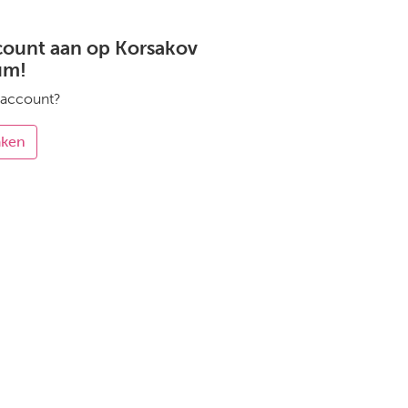
count aan op Korsakov
um!
 account?
aken