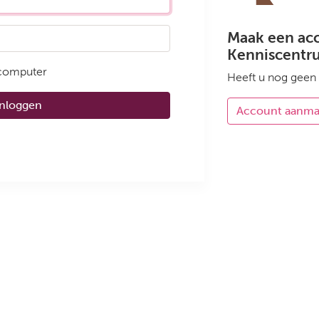
Maak een ac
Kenniscentr
 computer
Heeft u nog geen
Inloggen
Account aanm